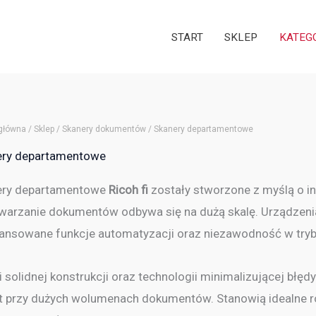
START
SKLEP
KATEG
 główna
/
Sklep
/
Skanery dokumentów
/ Skanery departamentowe
ery departamentowe
ery departamentowe
Ricoh fi
zostały stworzone z myślą o i
warzanie dokumentów odbywa się na dużą skalę. Urządzeni
nsowane funkcje automatyzacji oraz niezawodność w tryb
i solidnej konstrukcji oraz technologii minimalizującej błęd
 przy dużych wolumenach dokumentów. Stanowią idealne ro