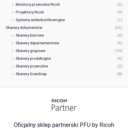
Monitory przenośne Ricoh
(3)
Projektory Ricoh
(9)
Systemy wideokonferencyjne
(1)
Skanery dokumentów
(33)
Skanery biurowe
(4)
Skanery departamentowe
(5)
Skanery grupowe
(10)
Skanery produkcyjne
(4)
Skanery przenośne
(2)
Skanery ScanSnap
(8)
Oficjalny sklep partnerski PFU by Ricoh