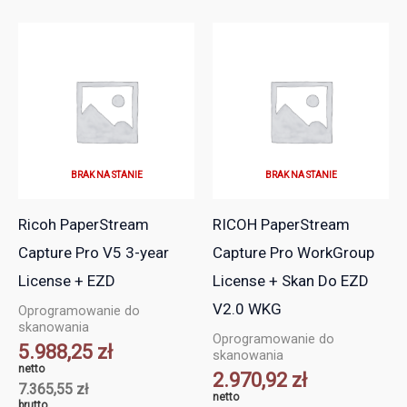
BRAK NA STANIE
BRAK NA STANIE
Ricoh PaperStream
RICOH PaperStream
Capture Pro V5 3-year
Capture Pro WorkGroup
License + EZD
License + Skan Do EZD
V2.0 WKG
Oprogramowanie do
skanowania
Oprogramowanie do
5.988,25
zł
skanowania
netto
2.970,92
zł
7.365,55
zł
netto
brutto