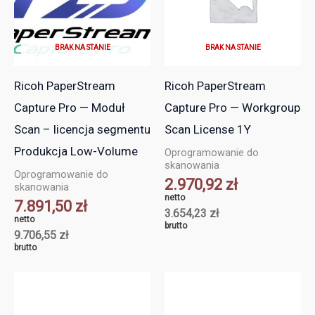
BRAK NA STANIE
BRAK NA STANIE
Ricoh PaperStream
Ricoh PaperStream
Capture Pro — Moduł
Capture Pro — Workgroup
Scan – licencja segmentu
Scan License 1Y
Produkcja Low-Volume
Oprogramowanie do
skanowania
Oprogramowanie do
2.970,92
zł
skanowania
netto
7.891,50
zł
3.654,23
zł
netto
brutto
9.706,55
zł
brutto