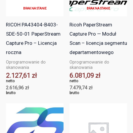
BRAK NA STANIE
BRAK NA STANIE
RICOH PA43404-B403-
Ricoh PaperStream
SDE-50-01 PaperStream
Capture Pro — Moduł
Capture Pro – Licencja
Scan – licencja segmentu
roczna
departamentowego
Oprogramowanie do
Oprogramowanie do
skanowania
skanowania
2.127,61
zł
6.081,09
zł
netto
netto
2.616,96
zł
7.479,74
zł
brutto
brutto