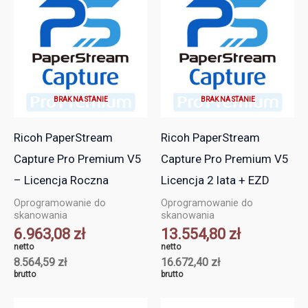
BRAK NA STANIE
BRAK NA STANIE
Ricoh PaperStream
Ricoh PaperStream
Capture Pro Premium V5
Capture Pro Premium V5
– Licencja Roczna
Licencja 2 lata + EZD
Oprogramowanie do
Oprogramowanie do
skanowania
skanowania
6.963,08
zł
13.554,80
zł
netto
netto
8.564,59
zł
16.672,40
zł
brutto
brutto