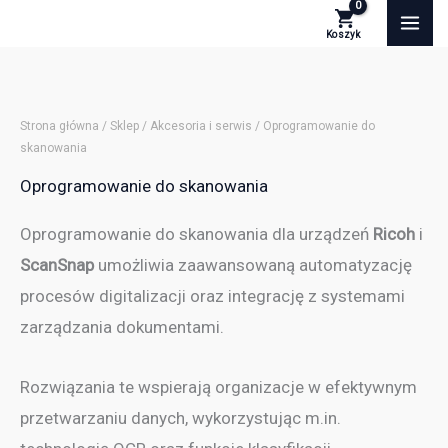
Przejdź
S
t
do
a
treści
t
u
Strona główna
/
Sklep
/
Akcesoria i serwis
/ Oprogramowanie do
s
skanowania
Oprogramowanie do skanowania
Oprogramowanie do skanowania dla urządzeń
Ricoh
i
ScanSnap
umożliwia zaawansowaną automatyzację
procesów digitalizacji oraz integrację z systemami
zarządzania dokumentami.
Rozwiązania te wspierają organizacje w efektywnym
przetwarzaniu danych, wykorzystując m.in.