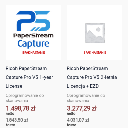
BRAK NA STANIE
BRAK NA STANIE
Ricoh PaperStream
Ricoh PaperStream
Capture Pro V5 1-year
Capture Pro V5 2-letnia
License
Licencja + EZD
Oprogramowanie do
Oprogramowanie do
skanowania
skanowania
1.498,78
zł
3.277,29
zł
netto
netto
1.843,50
zł
4.031,07
zł
brutto
brutto