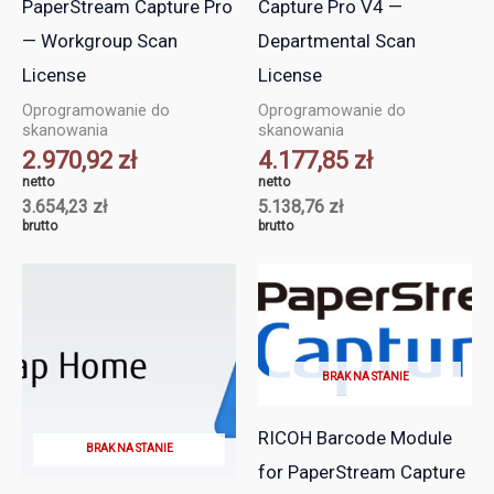
PaperStream Capture Pro
Capture Pro V4 —
— Workgroup Scan
Departmental Scan
License
License
Oprogramowanie do
Oprogramowanie do
skanowania
skanowania
2.970,92
zł
4.177,85
zł
netto
netto
3.654,23
zł
5.138,76
zł
brutto
brutto
BRAK NA STANIE
RICOH Barcode Module
BRAK NA STANIE
for PaperStream Capture