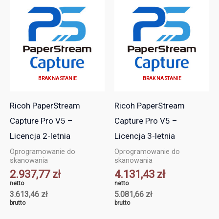
BRAK NA STANIE
BRAK NA STANIE
Ricoh PaperStream
Ricoh PaperStream
Capture Pro V5 –
Capture Pro V5 –
Licencja 2-letnia
Licencja 3-letnia
Oprogramowanie do
Oprogramowanie do
skanowania
skanowania
2.937,77
zł
4.131,43
zł
netto
netto
3.613,46
zł
5.081,66
zł
brutto
brutto