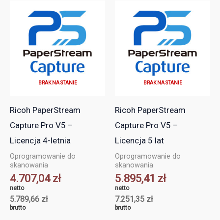
BRAK NA STANIE
BRAK NA STANIE
Ricoh PaperStream
Ricoh PaperStream
Capture Pro V5 –
Capture Pro V5 –
Licencja 4-letnia
Licencja 5 lat
Oprogramowanie do
Oprogramowanie do
skanowania
skanowania
4.707,04
zł
5.895,41
zł
netto
netto
5.789,66
zł
7.251,35
zł
brutto
brutto