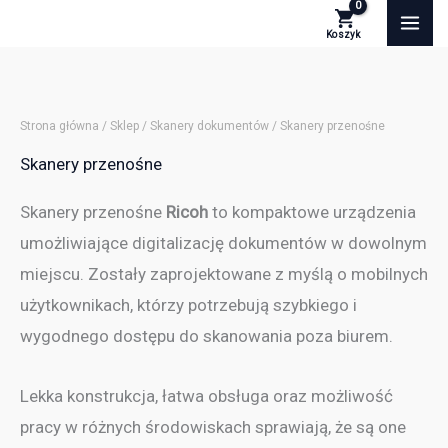
Przejdź
S
F
D
S
t
o
u
i
do
a
r
p
e
treści
t
m
l
c
u
a
e
i
Strona główna
/
Sklep
/
Skanery dokumentów
/ Skanery przenośne
s
t
k
o
Skanery przenośne
s
w
y
Skanery przenośne
Ricoh
to kompaktowe urządzenia
umożliwiające digitalizację dokumentów w dowolnym
miejscu. Zostały zaprojektowane z myślą o mobilnych
użytkownikach, którzy potrzebują szybkiego i
wygodnego dostępu do skanowania poza biurem.
Lekka konstrukcja, łatwa obsługa oraz możliwość
pracy w różnych środowiskach sprawiają, że są one