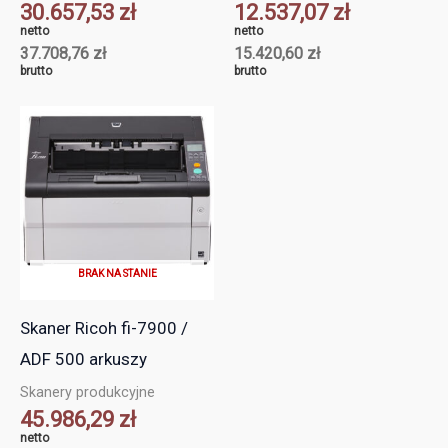
30.657,53
zł
12.537,07
zł
netto
netto
37.708,76
zł
15.420,60
zł
brutto
brutto
BRAK NA STANIE
Skaner Ricoh fi-7900 /
ADF 500 arkuszy
Skanery produkcyjne
45.986,29
zł
netto