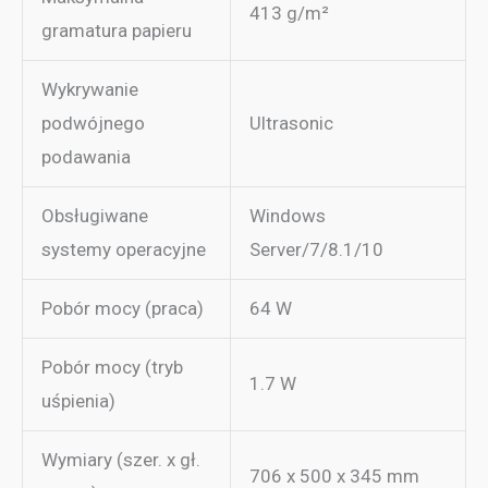
413 g/m²
gramatura papieru
Wykrywanie
podwójnego
Ultrasonic
podawania
Obsługiwane
Windows
systemy operacyjne
Server/7/8.1/10
Pobór mocy (praca)
64 W
Pobór mocy (tryb
1.7 W
uśpienia)
Wymiary (szer. x gł.
706 x 500 x 345 mm