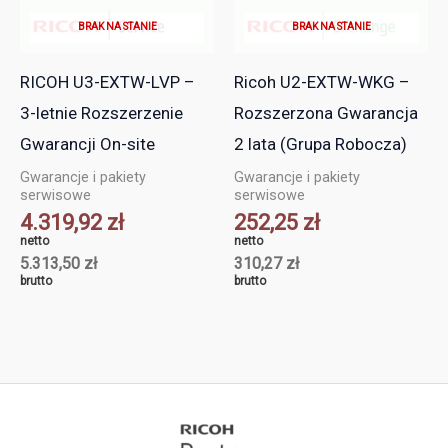
BRAK NA STANIE
BRAK NA STANIE
RICOH U3-EXTW-LVP –
Ricoh U2-EXTW-WKG –
3-letnie Rozszerzenie
Rozszerzona Gwarancja
Gwarancji On-site
2 lata (Grupa Robocza)
Gwarancje i pakiety
Gwarancje i pakiety
serwisowe
serwisowe
4.319,92
zł
252,25
zł
netto
netto
5.313,50
zł
310,27
zł
brutto
brutto