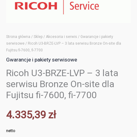
Strona główna
/
Sklep
/
Akcesoria i serwis
/
Gwarancje i pakiety
serwisowe
/ Ricoh U3-BRZE-LVP – 3 lata serwisu Bronze On-site dla
Fujitsu fi-7600, fi-7700
Gwarancje i pakiety serwisowe
Ricoh U3-BRZE-LVP – 3 lata
serwisu Bronze On-site dla
Fujitsu fi-7600, fi-7700
4.335,39
zł
netto