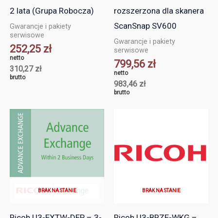
2 lata (Grupa Robocza)
rozszerzona dla skanera
ScanSnap SV600
Gwarancje i pakiety
serwisowe
Gwarancje i pakiety
252,25
zł
serwisowe
netto
799,56
zł
310,27
zł
netto
brutto
983,46
zł
brutto
BRAK NA STANIE
BRAK NA STANIE
Ricoh U3-EXTW-DEP – 3-
Ricoh U3-BRZE-WKG –