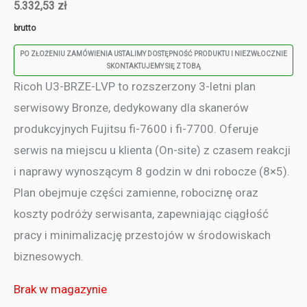
5.332,53
zł
brutto
PO ZŁOŻENIU ZAMÓWIENIA USTALIMY DOSTĘPNOŚĆ PRODUKTU I NIEZWŁOCZNIE
SKONTAKTUJEMY SIĘ Z TOBĄ
Ricoh U3-BRZE-LVP to rozszerzony 3-letni plan
serwisowy Bronze, dedykowany dla skanerów
produkcyjnych Fujitsu fi-7600 i fi-7700. Oferuje
serwis na miejscu u klienta (On-site) z czasem reakcji
i naprawy wynoszącym 8 godzin w dni robocze (8×5).
Plan obejmuje części zamienne, robociznę oraz
koszty podróży serwisanta, zapewniając ciągłość
pracy i minimalizację przestojów w środowiskach
biznesowych.
Brak w magazynie