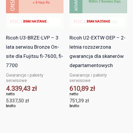
BRAK NA STANIE
BRAK NA STANIE
Ricoh U3-BRZE-LVP – 3
Ricoh U2-EXTW-DEP – 2-
lata serwisu Bronze On-
letnia rozszerzona
site dla Fujitsu fi-7600, fi-
gwarancja dla skanerów
7700
departamentowych
Gwarancje i pakiety
Gwarancje i pakiety
serwisowe
serwisowe
4.339,43
zł
610,89
zł
netto
netto
5.337,50
zł
751,39
zł
brutto
brutto