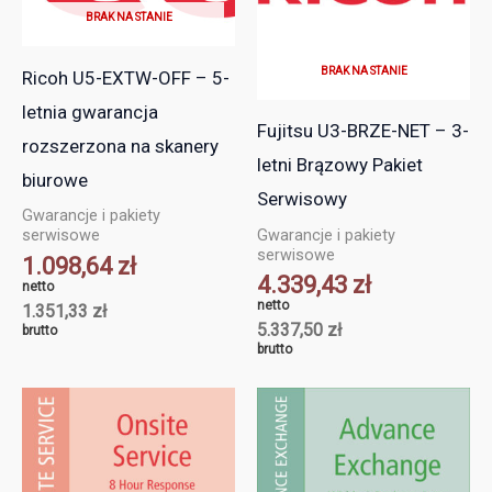
BRAK NA STANIE
BRAK NA STANIE
Ricoh U5-EXTW-OFF – 5-
letnia gwarancja
Fujitsu U3-BRZE-NET – 3-
rozszerzona na skanery
letni Brązowy Pakiet
biurowe
Serwisowy
Gwarancje i pakiety
Gwarancje i pakiety
serwisowe
serwisowe
1.098,64
zł
4.339,43
zł
netto
netto
1.351,33
zł
5.337,50
zł
brutto
brutto